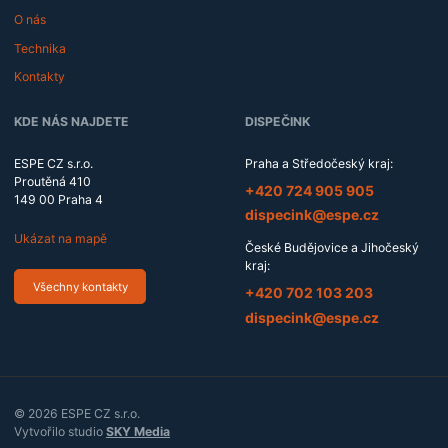
O nás
Technika
Kontakty
KDE NÁS NAJDETE
DISPEČINK
ESPE CZ s.r.o.
Praha a Středočeský kraj:
Proutěná 410
Tel
ESPE
efon:
+420
724
905
905
149 00
Praha 4
CZ,
E-
dispecink@espe.cz
dispečink
mail:
Ukázat na mapě
pro
České Budějovice a Jihočeský
Prahu
kraj:
a
Všechny kontakty
Tel
ESPE
efon:
+420
702
103
203
Středočeský
CZ,
kraj
E-
dispecink@espe.cz
dispečink
mail:
pro
České
Budějovice
a
© 2026 ESPE CZ s.r.o.
Jihočeský
P
Vytvořilo studio
SKY Media
kraj
ř