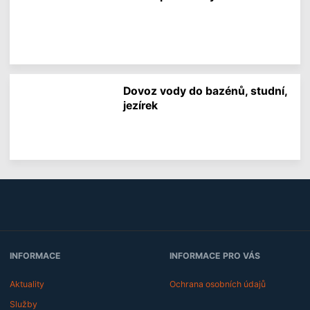
r
V
m
í
a
c
c
e
í
i
n
f
Dovoz vody do bazénů, studní,
o
jezírek
r
m
V
a
í
c
c
í
e
i
n
f
o
r
m
a
c
INFORMACE
INFORMACE PRO VÁS
í
Aktuality
Ochrana osobních údajů
Služby