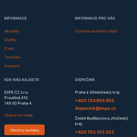
r
m
a
c
INFORMACE
INFORMACE PRO VÁS
í
Aktuality
Ochrana osobních údajů
Služby
O nás
Technika
Kontakty
KDE NÁS NAJDETE
DISPEČINK
ESPE CZ s.r.o.
Praha a Středočeský kraj:
Proutěná 410
Tel
ESPE
efon:
+420
724
905
905
149 00
Praha 4
CZ,
E-
dispecink@espe.cz
dispečink
mail:
Ukázat na mapě
pro
České Budějovice a Jihočeský
Prahu
kraj:
a
Všechny kontakty
Tel
ESPE
efon:
+420
702
103
203
Středočeský
CZ,