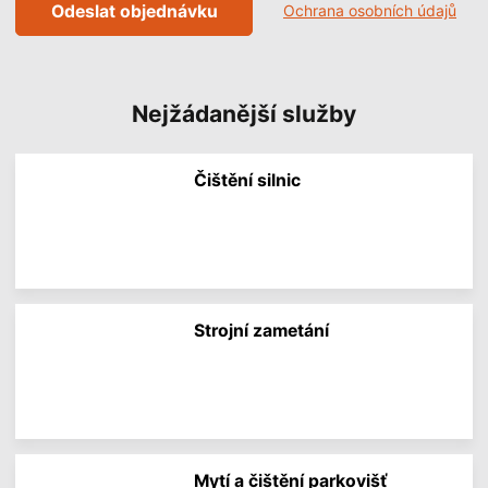
Odeslat objednávku
Ochrana osobních údajů
Nejžádanější služby
Čištění silnic
V
í
c
e
i
n
f
Strojní zametání
o
r
V
m
í
a
c
c
e
í
i
n
f
Mytí a čištění parkovišť
o