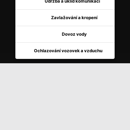
Údržba a úklid komunikací
služby
Zavlažování a kropení
Dovoz vody
Ochlazování vozovek a vzduchu
Kvalitní
úklid komunikací
pomocí nejmodernější
techniky
Kropicí vozy,
kropičky,
slangově nazývané
jsou vozy
určené k mytí a tlakovému čištění veškerých komunikací.
Samosběrné vozy,
smetáky
slangově nazývané
nebo